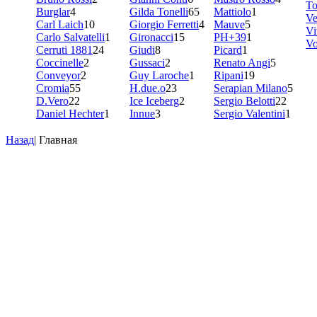
To
Burglar
4
Gilda Tonelli
65
Mattiolo
1
Ve
Carl Laich
10
Giorgio Ferretti
4
Mauve
5
Vi
Carlo Salvatelli
1
Gironacci
15
PH+39
1
V
Cerruti 1881
24
Giudi
8
Picard
1
Coccinelle
2
Gussaci
2
Renato Angi
5
Conveyor
2
Guy Laroche
1
Ripani
19
Cromia
55
H.due.o
23
Serapian Milano
5
D.Vero
22
Ice Iceberg
2
Sergio Belotti
22
Daniel Hechter
1
Innue
3
Sergio Valentini
1
Назад
|
Главная