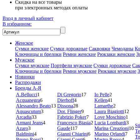
Скидка на все товары
при электронных методах оплаты
Вход в личный кабинет
В избранном:
Женское
Сумки женские
Сумки дорожные
Саквояжи
Чемоданы
Ко
Ключницы и брелоки
Ремни женские
Рюкзаки женские
З
Мужское
Сумки мужские
Портфели мужские
Сумки дорожные
Са
Ключницы и брелоки
Ремни мужские
Рюкзаки мужские
Новинки
Распродажи
Бренды А-Я
A.Bellucci
1
Di Gregorio
17
Io Pelle
2
Acquanegra
6
Dierhoff
4
Kellen
41
Alessandro Beato
13
Dissona
28
Lamarthe
2
Aquascutum
3
Dor. Flinger
9
Laura Biagiotti
12
Arcadia
33
Fabrizio Poker
7
Love Moschino
1
Armani Jeans
4
Francesco Biasia
2
Lucia Lombardi
3
St
Azaro
3
Gaude
117
Marina Creazioni
10
Te
Baldinini
4
Gianni Chiarini
6
Marino Orlandi
7
To
Bruno Rossi
2
Gianni Conti
6
Mastro Rosso
4